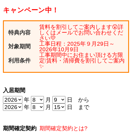
キャンペーン中！
賃料を割引してご案内します😲詳
特典内容
しくはメールでお問い合わせくだ
さい💛
工事日程：2025年９月29日～
対象期間
2026年10月9日
工事期間中にお住まい頂ける方限
利用条件
定❕賃料・清掃費を割引してご案内
✨
入居期間
年
月
日 から
年
月
日 まで
期間確定契約
期間確定契約とは?