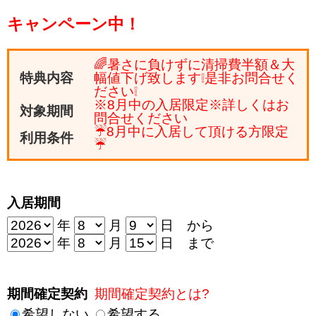
キャンペーン中！
🌈暑さに負けずに清掃費半額＆大
特典内容
幅値下げ致します❕是非お問合せく
ださい❕
※8月中の入居限定※詳しくはお
対象期間
問合せください
☔8月中に入居して頂ける方限定
利用条件
☔
入居期間
年
月
日 から
年
月
日 まで
期間確定契約
期間確定契約とは?
希望しない
希望する