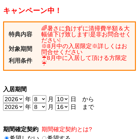
キャンペーン中！
🌈暑さに負けずに清掃費半額＆大
特典内容
幅値下げ致します❕是非お問合せく
ださい❕
※8月中の入居限定※詳しくはお
対象期間
問合せください
☔8月中に入居して頂ける方限定
利用条件
☔
入居期間
年
月
日 から
年
月
日 まで
期間確定契約
期間確定契約とは?
希望しない
希望する