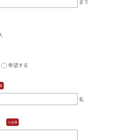
まで
人
い
希望する
須
名
）
※必須