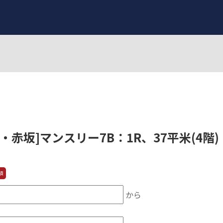
・赤坂]マンスリー7B：1R、37平米(4階)
須
から