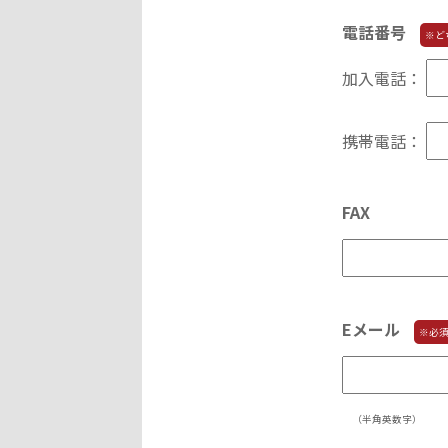
電話番号
※ど
加入電話：
携帯電話：
FAX
Eメール
※必
（半角英数字）