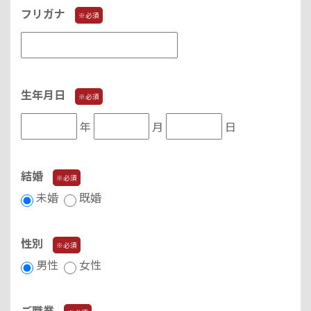
フリガナ
※必須
生年月日
※必須
年
月
日
結婚
※必須
未婚
既婚
性別
※必須
男性
女性
ご職業