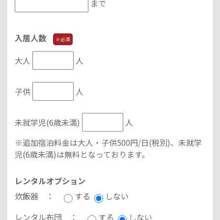
まで
入居人数
※必須
大人
人
子供
人
未就学児(6歳未満)
人
※追加宿泊料金は大人・子供500円/日(税別)、未就学
児(6歳未満)は無料となっております。
レンタルオプション
炊飯器 ：
する
しない
レンタル布団 ：
する
しない