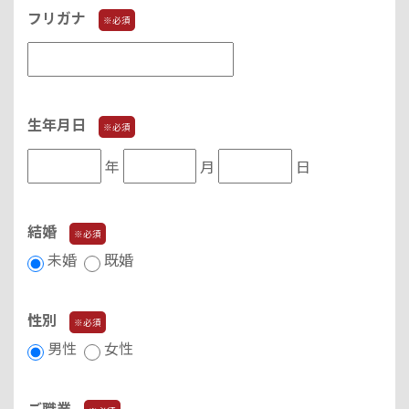
フリガナ
※必須
生年月日
※必須
年
月
日
結婚
※必須
未婚
既婚
性別
※必須
男性
女性
ご職業