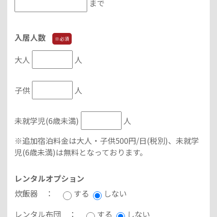
まで
入居人数
※必須
大人
人
子供
人
未就学児(6歳未満)
人
※追加宿泊料金は大人・子供500円/日(税別)、未就学
児(6歳未満)は無料となっております。
レンタルオプション
炊飯器 ：
する
しない
レンタル布団 ：
する
しない