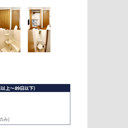
日以上～89日以下）
時のみ)