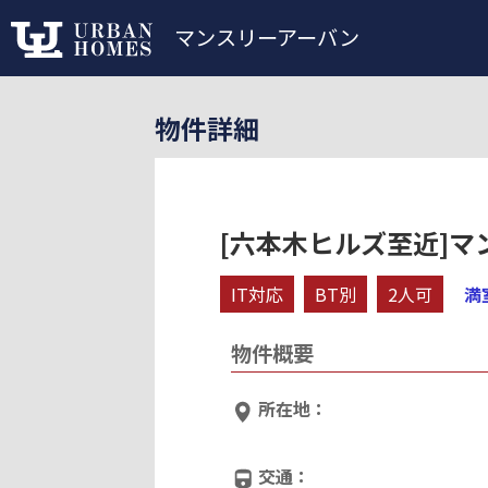
マンスリーアーバン
物件詳細
[六本木ヒルズ至近]マン
IT対応
BT別
2人可
満
物件概要
所在地：
交通：