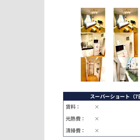
スーパーショート（7
賃料：
×
光熱費：
×
清掃費：
×