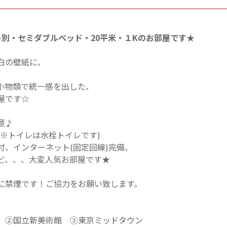
別・セミダブルベッド・20平米・１Kのお部屋です★
白の壁紙に、
小物類で統一感を出した、
屋です☆
意♪
※トイレは水栓トイレです)
付、インターネット(固定回線)完備、
ど、、、大変人気お部屋です★
に禁煙です！ご協力をお願い致します。
 ②国立新美術館 ③東京ミッドタウン