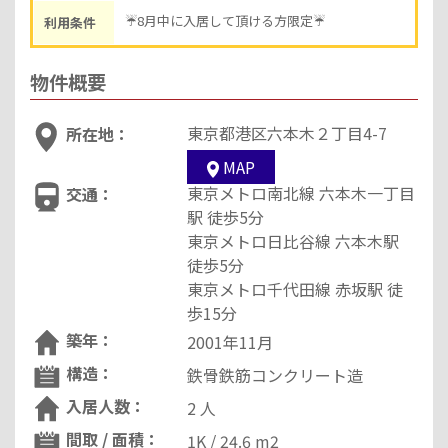
☔8月中に入居して頂ける方限定☔
利用条件
物件概要
東京都港区六本木２丁目4-7
所在地：
MAP
東京メトロ南北線 六本木一丁目
交通：
駅 徒歩5分
東京メトロ日比谷線 六本木駅
徒歩5分
東京メトロ千代田線 赤坂駅 徒
歩15分
築年：
2001年11月
構造：
鉄骨鉄筋コンクリート造
入居人数：
2 人
間取 / 面積：
1K / 24.6 m2