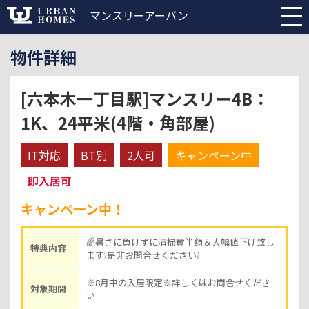
マンスリーアーバン
物件詳細
[六本木一丁目駅]マンスリー4B：
1K、24平米(4階・角部屋)
IT対応
BT別
2人可
キャンペーン中
即入居可
キャンペーン中！
🌈暑さに負けずに清掃費半額＆大幅値下げ致し
特典内容
ます❕是非お問合せください❕
※8月中の入居限定※詳しくはお問合せくださ
対象期間
い