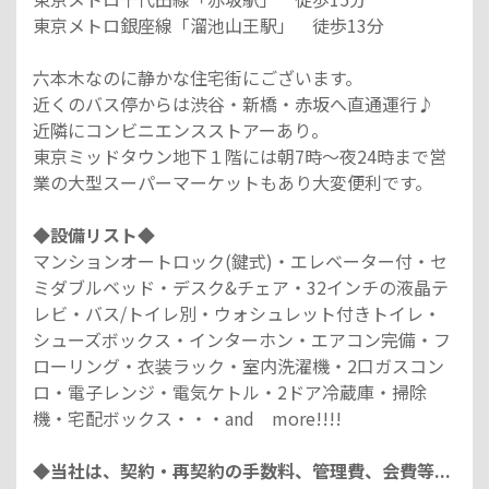
東京メトロ銀座線「溜池山王駅」 徒歩13分
六本木なのに静かな住宅街にございます。
近くのバス停からは渋谷・新橋・赤坂へ直通運行♪
近隣にコンビニエンスストアーあり。
東京ミッドタウン地下１階には朝7時～夜24時まで営
業の大型スーパーマーケットもあり大変便利です。
◆設備リスト◆
マンションオートロック(鍵式)・エレベーター付・セ
ミダブルベッド・デスク&チェア・32インチの液晶テ
レビ・バス/トイレ別・ウォシュレット付きトイレ・
シューズボックス・インターホン・エアコン完備・フ
ローリング・衣装ラック・室内洗濯機・2口ガスコン
ロ・電子レンジ・電気ケトル・2ドア冷蔵庫・掃除
機・宅配ボックス・・・and more!!!!
◆当社は、契約・再契約の手数料、管理費、会費等...